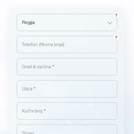
?
Regija
?
Broj telefona
Grad ili općina
Ulica
Kućni broj
Slovo